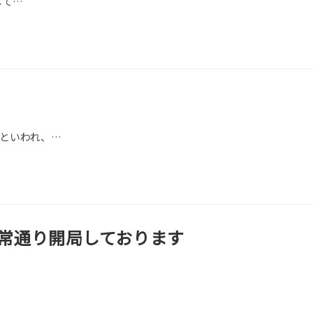
して…
といわれ、…
は通常通り開局しております