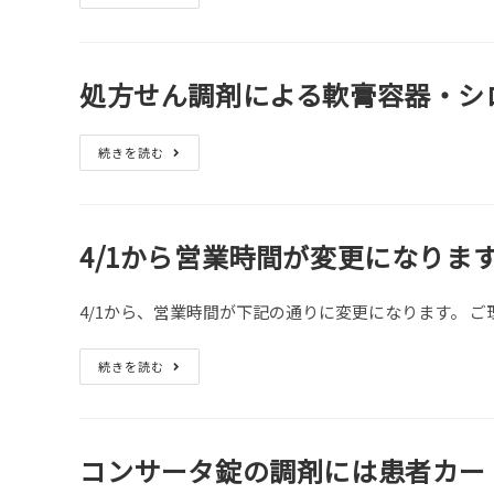
盆
の
期
間
中
（8/13
処方せん調剤による軟膏容器・シ
～
8/16）
は
通
処
続きを読む
常
方
通
せ
り
ん
開
調
局
剤
し
に
4/1から営業時間が変更になりま
て
よ
お
る
り
軟
ま
膏
4/1から、営業時間が下記の通りに変更になります。 ご
す
容
器・
シ
4/1
続きを読む
ロ
か
ッ
ら
プ
営
容
業
器・
時
計
間
コンサータ錠の調剤には患者カー
量
が
カ
変
ッ