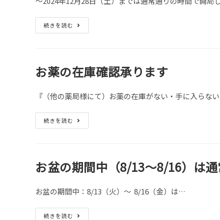
～2024年12月28日（土）までは通常通りの時間で開局
年
続きを読む
末
年
始
の
開
局
お薬の在庫確認承ります
時
間
の
ご
『（他の薬局様にて）お薬の在庫がない・手に入らない
案
内
お
続きを読む
薬
の
在
庫
確
認
お盆の期間中（8/13～8/16）
承
り
ま
す
お盆の期間中：8/13（火）～ 8/16（金）は…
お
続きを読む