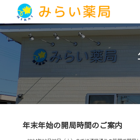
コ
ン
テ
ン
ツ
へ
ス
キ
ッ
プ
年末年始の開局時間のご案内