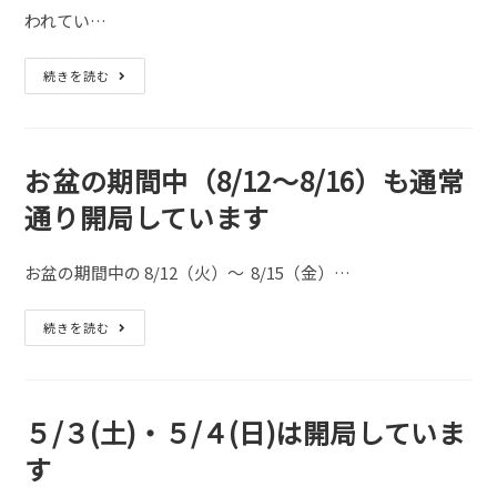
療
【公
われてい…
費
番
号
呼
続きを読む
２
び
１】）
出
の
し
手
機
続
を
き
導
お盆の期間中（8/12～8/16）も通常
に
入
つ
し
い
通り開局しています
ま
て
し
た
お盆の期間中の 8/12（火）～ 8/15（金）…
お
続きを読む
盆
の
期
間
中
（8/12
５/３(土)・５/４(日)は開局していま
～
8/16）
す
も
通