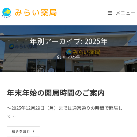
コ
ン
メニュー
テ
ン
ツ
年別アーカイブ: 2025年
へ
ス
>
2025年
キ
ッ
プ
年末年始の開局時間のご案内
～2025年12月29日（月）までは通常通りの時間で開局し
て…
年
続きを読む
末