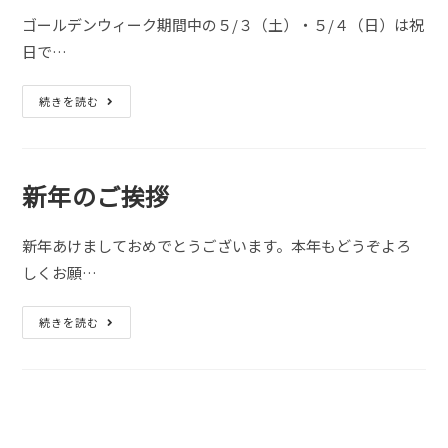
常
通
ゴールデンウィーク期間中の５/３（土）・５/４（日）は祝
り
開
日で…
局
し
て
い
５/
続きを読む
ま
３
す
(土)・
５/
４
(日)
は
新年のご挨拶
開
局
し
て
新年あけましておめでとうございます。本年もどうぞよろ
い
ま
しくお願…
す
新
続きを読む
年
の
ご
挨
拶