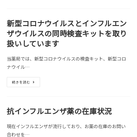
年
始
の
開
局
新型コロナウイルスとインフルエン
時
間
ザウイルスの同時検査キットを取り
の
ご
扱いしています
案
内
当薬局では、新型コロナウイルスの検査キット、新型コロ
ナウイル…
新
続きを読む
型
コ
ロ
ナ
ウ
イ
抗インフルエンザ薬の在庫状況
ル
ス
と
イ
現在インフルエンザが流行しており、お薬の在庫のお問い
ン
フ
合わせを…