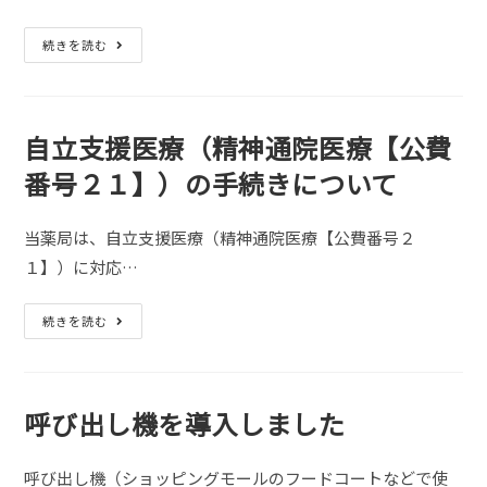
ル
エ
ン
抗
続きを読む
ザ
イ
ウ
ン
イ
フ
ル
ル
ス
エ
の
ン
自立支援医療（精神通院医療【公費
同
ザ
時
薬
検
番号２１】）の手続きについて
の
査
在
キ
庫
ッ
状
ト
当薬局は、自立支援医療（精神通院医療【公費番号２
況
を
取
１】）に対応…
り
扱
い
自
続きを読む
し
立
て
支
い
援
ま
医
す
療
（精
呼び出し機を導入しました
神
通
院
医
呼び出し機（ショッピングモールのフードコートなどで使